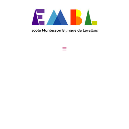
JOIN OUR MUSIC
CLASSES
/
Home
Join Our Music Classes