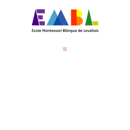
CATEGORIES:
CLASSE
D'INITIATION - 2 À 3
ANS
/
Home
Classe d'initiation - 2 à 3 ans