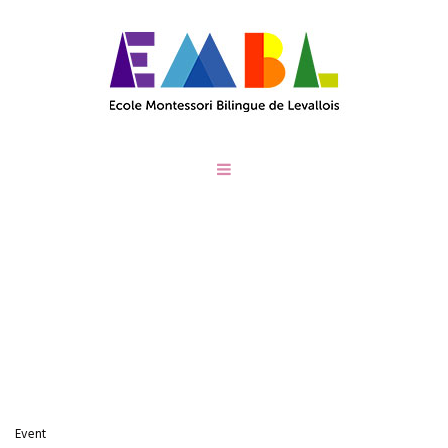
CATEGORIES:
RÉCRÉATION AU PARC
/
Home
Récréation au parc
Event